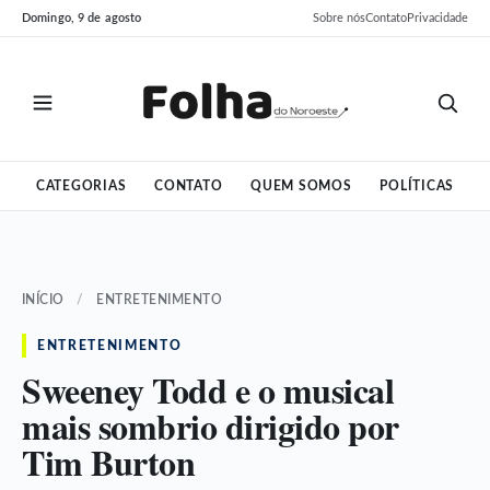
Pular
Pular
Domingo, 9 de agosto
Sobre nós
Contato
Privacidade
para
para
o
o
conteúdo
conteúdo
CATEGORIAS
CONTATO
QUEM SOMOS
POLÍTICAS
INÍCIO
/
ENTRETENIMENTO
ENTRETENIMENTO
Sweeney Todd e o musical
mais sombrio dirigido por
Tim Burton