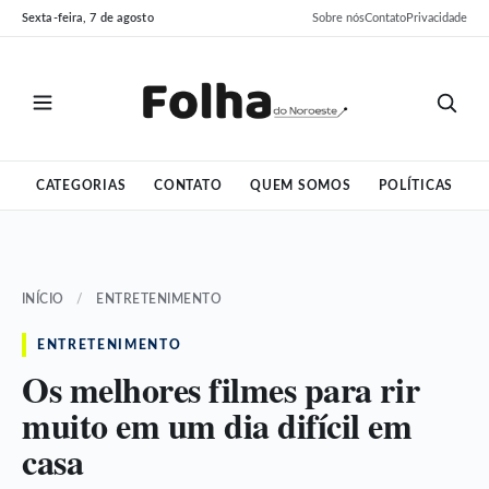
Pular
Pular
Sexta-feira, 7 de agosto
Sobre nós
Contato
Privacidade
para
para
o
o
conteúdo
conteúdo
CATEGORIAS
CONTATO
QUEM SOMOS
POLÍTICAS
INÍCIO
/
ENTRETENIMENTO
ENTRETENIMENTO
Os melhores filmes para rir
muito em um dia difícil em
casa