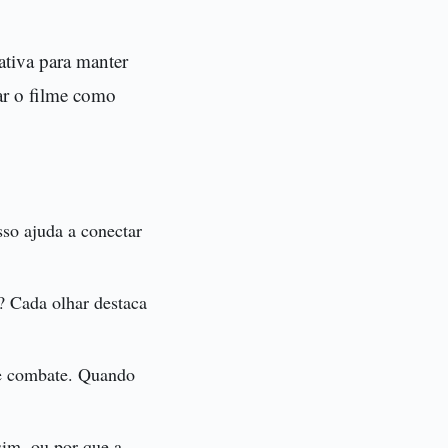
ativa para manter
ar o filme como
sso ajuda a conectar
s? Cada olhar destaca
de combate. Quando
sim, ou por que a