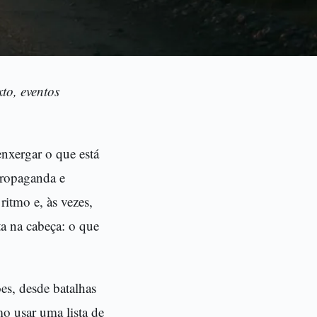
to, eventos
enxergar o que está
 propaganda e
itmo e, às vezes,
ta na cabeça: o que
es, desde batalhas
o usar uma lista de