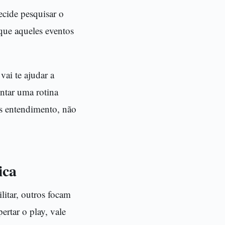
ecide pesquisar o
que aqueles eventos
vai te ajudar a
ontar uma rotina
ais entendimento, não
ica
itar, outros focam
rtar o play, vale