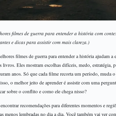
hores filmes de guerra para entender a história com contex
ntes e dicas para assistir com mais clareza.)
lhores filmes de guerra para entender a história ajudam a 
os livros. Eles mostram escolhas difíceis, medo, estratégia,
uram anos. Só que cada filme recorta um período, muda o r
r isso, o melhor jeito de aprender é assistir com uma pergun
icar sobre o conflito e como ele chega nisso?
 encontrar recomendações para diferentes momentos e regiõ
ras menos lembradas no dia a dia. Você também vai ver com