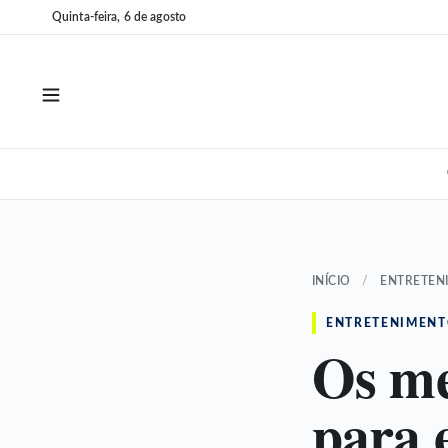
Pular
Pular
Quinta-feira, 6 de agosto
para
para
o
o
conteúdo
conteúdo
INÍCIO
/
ENTRETEN
ENTRETENIMEN
Os me
para 