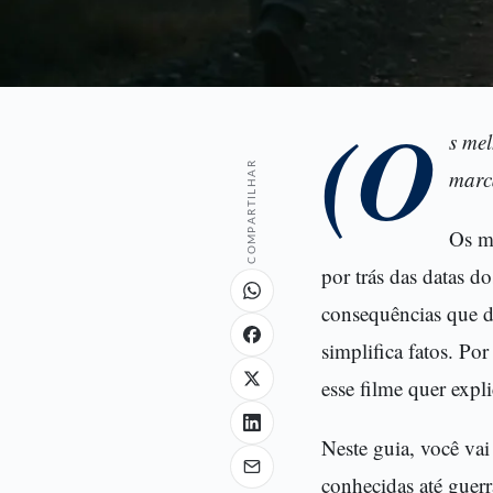
(O
s mel
COMPARTILHAR
marca
Os me
por trás das datas d
consequências que d
simplifica fatos. Po
esse filme quer expl
Neste guia, você vai
conhecidas até guer