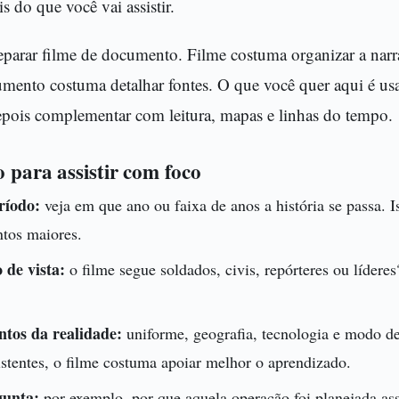
s do que você vai assistir.
eparar filme de documento. Filme costuma organizar a narr
umento costuma detalhar fontes. O que você quer aqui é us
depois complementar com leitura, mapas e linhas do tempo.
o para assistir com foco
ríodo:
veja em que ano ou faixa de anos a história se passa. I
tos maiores.
 de vista:
o filme segue soldados, civis, repórteres ou lídere
.
tos da realidade:
uniforme, geografia, tecnologia e modo 
istentes, o filme costuma apoiar melhor o aprendizado.
gunta:
por exemplo, por que aquela operação foi planejada as