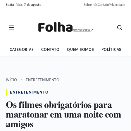
Pular
Pular
Sexta-feira, 7 de agosto
Sobre nós
Contato
Privacidade
para
para
o
o
conteúdo
conteúdo
CATEGORIAS
CONTATO
QUEM SOMOS
POLÍTICAS
INÍCIO
/
ENTRETENIMENTO
ENTRETENIMENTO
Os filmes obrigatórios para
maratonar em uma noite com
amigos