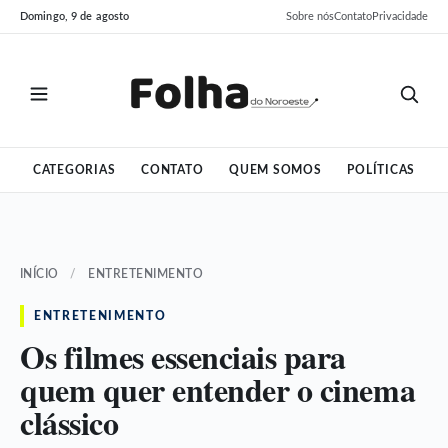
Pular
Pular
Domingo, 9 de agosto
Sobre nós
Contato
Privacidade
para
para
o
o
conteúdo
conteúdo
CATEGORIAS
CONTATO
QUEM SOMOS
POLÍTICAS
INÍCIO
/
ENTRETENIMENTO
ENTRETENIMENTO
Os filmes essenciais para
quem quer entender o cinema
clássico