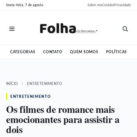
Pular
Pular
Sexta-feira, 7 de agosto
Sobre nós
Contato
Privacidade
para
para
o
o
conteúdo
conteúdo
CATEGORIAS
CONTATO
QUEM SOMOS
POLÍTICAS
INÍCIO
/
ENTRETENIMENTO
ENTRETENIMENTO
Os filmes de romance mais
emocionantes para assistir a
dois