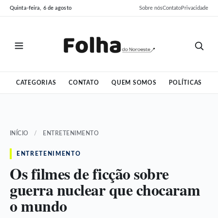
Pular
Pular
Quinta-feira, 6 de agosto
Sobre nós
Contato
Privacidade
para
para
o
o
conteúdo
conteúdo
CATEGORIAS
CONTATO
QUEM SOMOS
POLÍTICAS
INÍCIO
/
ENTRETENIMENTO
ENTRETENIMENTO
Os filmes de ficção sobre
guerra nuclear que chocaram
o mundo