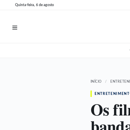
Pular
Pular
Quinta-feira, 6 de agosto
para
para
o
o
conteúdo
conteúdo
INÍCIO
/
ENTRETEN
ENTRETENIMEN
Os fi
banda