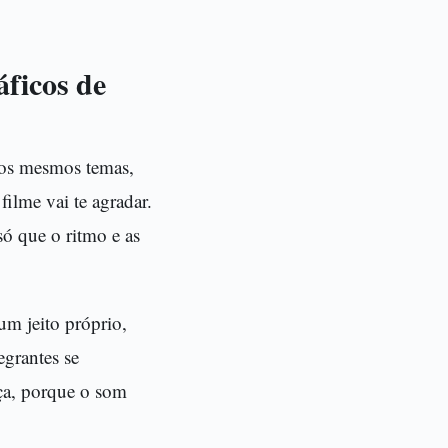
ficos de
 os mesmos temas,
filme vai te agradar.
só que o ritmo e as
um jeito próprio,
grantes se
rça, porque o som