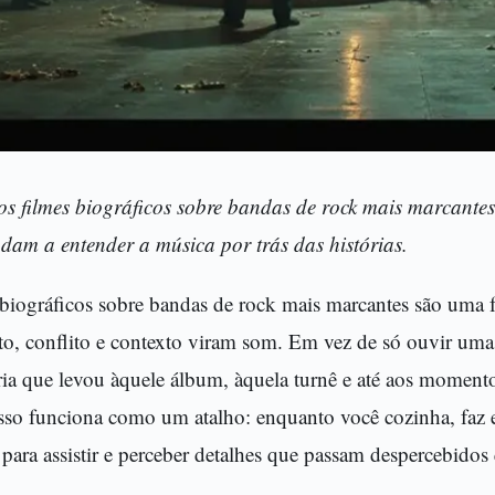
os filmes biográficos sobre bandas de rock mais marcantes 
udam a entender a música por trás das histórias.
 biográficos sobre bandas de rock mais marcantes são uma f
to, conflito e contexto viram som. Em vez de só ouvir uma 
ria que levou àquele álbum, àquela turnê e até aos mome
isso funciona como um atalho: enquanto você cozinha, faz 
á para assistir e perceber detalhes que passam despercebido