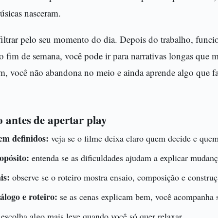
úsicas nasceram.
ltrar pelo seu momento do dia. Depois do trabalho, func
No fim de semana, você pode ir para narrativas longas que 
m, você não abandona no meio e ainda aprende algo que f
o antes de apertar play
em definidos:
veja se o filme deixa claro quem decide e quem
opósito:
entenda se as dificuldades ajudam a explicar mudanç
is:
observe se o roteiro mostra ensaio, composição e construç
álogo e roteiro:
se as cenas explicam bem, você acompanha 
escolha algo mais leve quando você só quer relaxar.