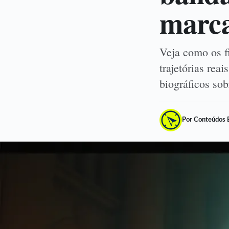
marca
Veja como os f
trajetórias rea
biográficos so
Por Conteúdos 