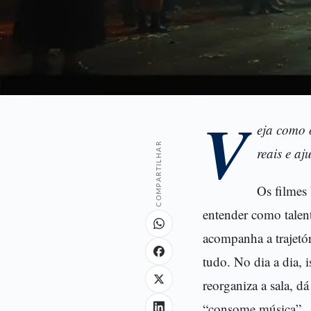
V
eja como 
COMPARTILHAR
reais e aj
Os filmes
entender como talen
acompanha a trajetó
tudo. No dia a dia, 
reorganiza a sala, d
“consome música”.