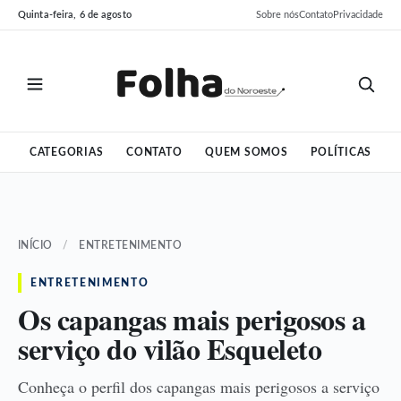
Pular
Pular
Quinta-feira, 6 de agosto
Sobre nós
Contato
Privacidade
para
para
o
o
conteúdo
conteúdo
CATEGORIAS
CONTATO
QUEM SOMOS
POLÍTICAS
INÍCIO
/
ENTRETENIMENTO
ENTRETENIMENTO
Os capangas mais perigosos a
serviço do vilão Esqueleto
Conheça o perfil dos capangas mais perigosos a serviço