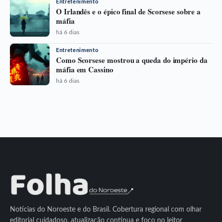
Entretenimento
O Irlandês e o épico final de Scorsese sobre a
máfia
há 6 dias
Entretenimento
Como Scorsese mostrou a queda do império da
máfia em Cassino
há 6 dias
Notícias do Noroeste e do Brasil. Cobertura regional com olhar
editorial cuidadoso, atualização contínua e foco no leitor