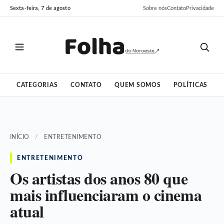
Pular
Pular
Sexta-feira, 7 de agosto
Sobre nós
Contato
Privacidade
para
para
o
o
conteúdo
conteúdo
CATEGORIAS
CONTATO
QUEM SOMOS
POLÍTICAS
INÍCIO
/
ENTRETENIMENTO
ENTRETENIMENTO
Os artistas dos anos 80 que
mais influenciaram o cinema
atual