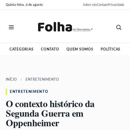
Pular
Pular
Quinta-feira, 6 de agosto
Sobre nós
Contato
Privacidade
para
para
o
o
conteúdo
conteúdo
CATEGORIAS
CONTATO
QUEM SOMOS
POLÍTICAS
INÍCIO
/
ENTRETENIMENTO
ENTRETENIMENTO
O contexto histórico da
Segunda Guerra em
Oppenheimer