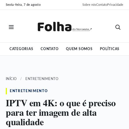
Pular
Pular
Sexta-feira, 7 de agosto
Sobre nós
Contato
Privacidade
para
para
o
o
conteúdo
conteúdo
CATEGORIAS
CONTATO
QUEM SOMOS
POLÍTICAS
INÍCIO
/
ENTRETENIMENTO
ENTRETENIMENTO
IPTV em 4K: o que é preciso
para ter imagem de alta
qualidade