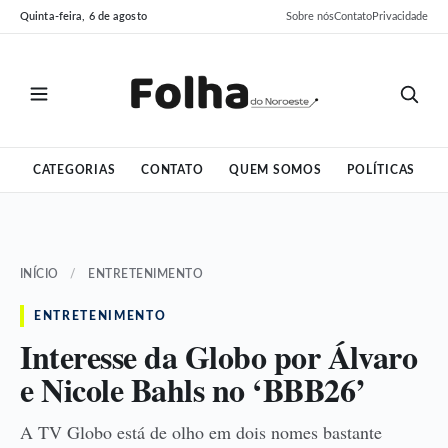
Pular
Pular
Quinta-feira, 6 de agosto
Sobre nós
Contato
Privacidade
para
para
o
o
conteúdo
conteúdo
CATEGORIAS
CONTATO
QUEM SOMOS
POLÍTICAS
INÍCIO
/
ENTRETENIMENTO
ENTRETENIMENTO
Interesse da Globo por Álvaro
e Nicole Bahls no ‘BBB26’
A TV Globo está de olho em dois nomes bastante