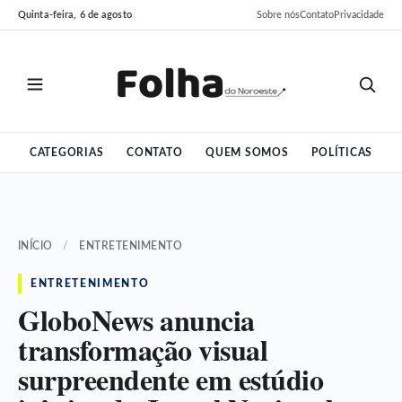
Pular
Pular
Quinta-feira, 6 de agosto
Sobre nós
Contato
Privacidade
para
para
o
o
conteúdo
conteúdo
CATEGORIAS
CONTATO
QUEM SOMOS
POLÍTICAS
INÍCIO
/
ENTRETENIMENTO
ENTRETENIMENTO
GloboNews anuncia
transformação visual
surpreendente em estúdio