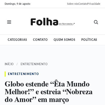
Pular
Pular
Domingo, 9 de agosto
Sobre nós
Contato
Privacidade
para
para
o
o
conteúdo
conteúdo
CATEGORIAS
CONTATO
QUEM SOMOS
POLÍTICAS
INÍCIO
/
ENTRETENIMENTO
ENTRETENIMENTO
Globo estende “Êta Mundo
Melhor!” e estreia “Nobreza
do Amor” em março