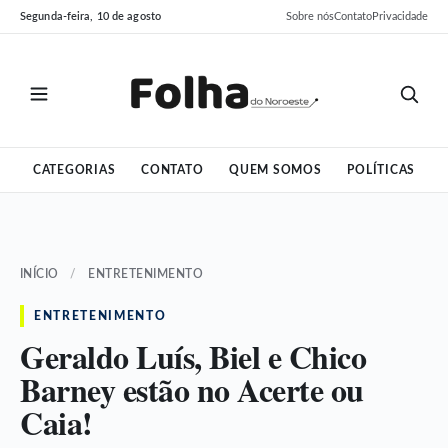
Pular
Pular
Segunda-feira, 10 de agosto
Sobre nós
Contato
Privacidade
para
para
o
o
conteúdo
conteúdo
CATEGORIAS
CONTATO
QUEM SOMOS
POLÍTICAS
INÍCIO
/
ENTRETENIMENTO
ENTRETENIMENTO
Geraldo Luís, Biel e Chico
Barney estão no Acerte ou
Caia!