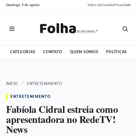
Pular
Pular
Domingo, 9 de agosto
Sobre nós
Contato
Privacidade
para
para
o
o
conteúdo
conteúdo
CATEGORIAS
CONTATO
QUEM SOMOS
POLÍTICAS
INÍCIO
/
ENTRETENIMENTO
ENTRETENIMENTO
Fabíola Cidral estreia como
apresentadora no RedeTV!
News