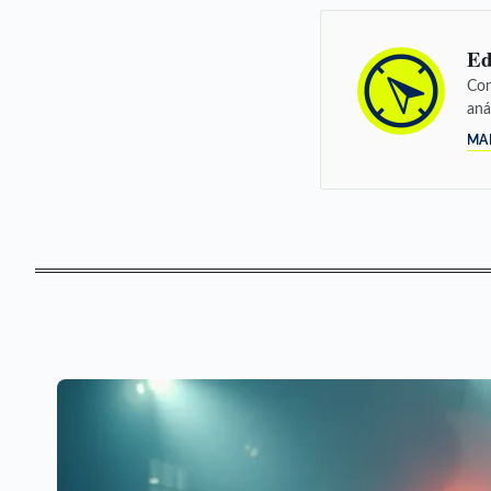
Ed
Con
aná
MA