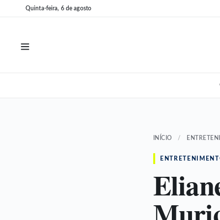
Pular
Pular
Quinta-feira, 6 de agosto
para
para
o
o
conteúdo
conteúdo
INÍCIO
/
ENTRETEN
ENTRETENIMEN
Elian
Muric