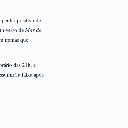
penho positivo de
universo de
Mar do
em tramas que
orário das 21h, e
assumirá a faixa após