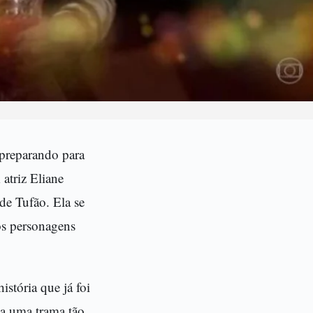
 preparando para
 atriz Eliane
de Tufão. Ela se
os personagens
istória que já foi
 a uma trama tão