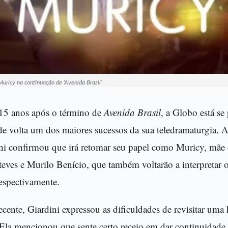
Muricy na continuação de ‘Avenida Brasil’
 15 anos após o término de
Avenida Brasil
, a Globo está se
 de volta um dos maiores sucessos da sua teledramaturgia. A
ni confirmou que irá retomar seu papel como Muricy, mãe 
teves e Murilo Benício, que também voltarão a interpretar 
espectivamente.
cente, Giardini expressou as dificuldades de revisitar uma h
Ela mencionou que sente certo receio em dar continuidade