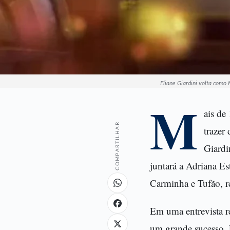
Eliane Giardini volta como 
M
ais de
COMPARTILHAR
trazer
Giardi
juntará a Adriana Es
Carminha e Tufão, r
Em uma entrevista re
um grande sucesso. 