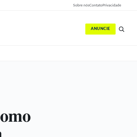
Sobre nós
Contato
Privacidade
ANUNCIE
S
 como
a