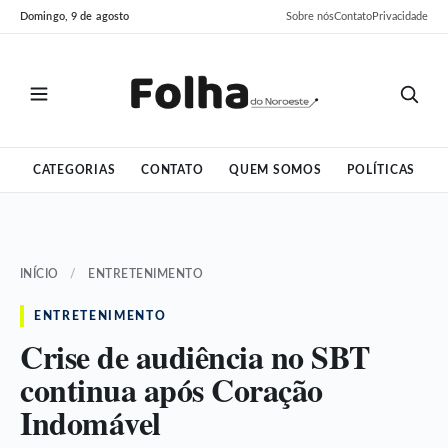
Pular
Pular
Domingo, 9 de agosto
Sobre nós
Contato
Privacidade
para
para
o
o
conteúdo
conteúdo
CATEGORIAS
CONTATO
QUEM SOMOS
POLÍTICAS
INÍCIO
/
ENTRETENIMENTO
ENTRETENIMENTO
Crise de audiência no SBT
continua após Coração
Indomável