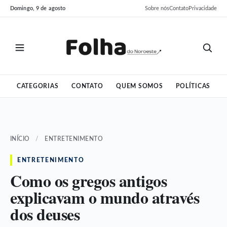
Pular
Pular
Domingo, 9 de agosto
Sobre nós
Contato
Privacidade
para
para
o
o
conteúdo
conteúdo
CATEGORIAS
CONTATO
QUEM SOMOS
POLÍTICAS
INÍCIO
/
ENTRETENIMENTO
ENTRETENIMENTO
Como os gregos antigos
explicavam o mundo através
dos deuses