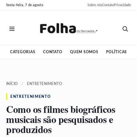
Pular
Pular
Sexta-feira, 7 de agosto
Sobre nós
Contato
Privacidade
para
para
o
o
conteúdo
conteúdo
CATEGORIAS
CONTATO
QUEM SOMOS
POLÍTICAS
INÍCIO
/
ENTRETENIMENTO
ENTRETENIMENTO
Como os filmes biográficos
musicais são pesquisados e
produzidos