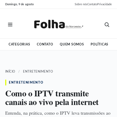
Pular
Pular
Domingo, 9 de agosto
Sobre nós
Contato
Privacidade
para
para
o
o
conteúdo
conteúdo
CATEGORIAS
CONTATO
QUEM SOMOS
POLÍTICAS
INÍCIO
/
ENTRETENIMENTO
ENTRETENIMENTO
Como o IPTV transmite
canais ao vivo pela internet
Entenda, na prática, como o IPTV leva transmissões ao