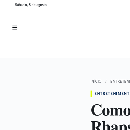
Pular
Pular
Sábado, 8 de agosto
para
para
o
o
conteúdo
conteúdo
INÍCIO
/
ENTRETEN
ENTRETENIMEN
Como 
Rhaps