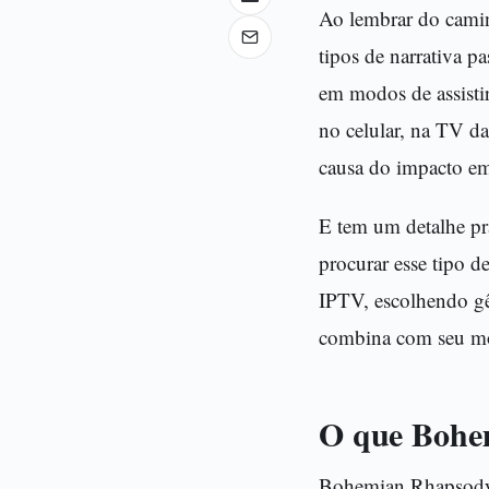
Ao lembrar do camin
tipos de narrativa p
em modos de assisti
no celular, na TV da
causa do impacto em
E tem um detalhe pr
procurar esse tipo d
IPTV, escolhendo gê
combina com seu m
O que Bohe
Bohemian Rhapsody 