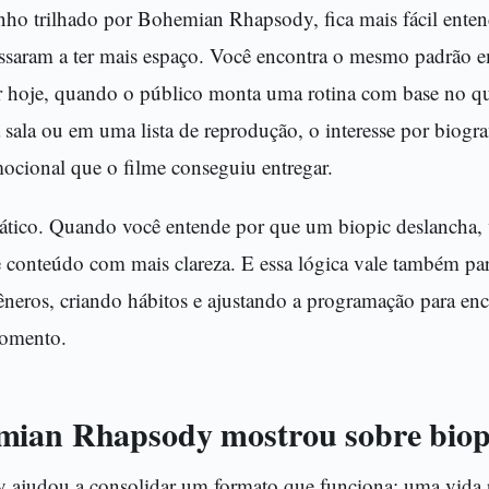
ho trilhado por Bohemian Rhapsody, fica mais fácil enten
assaram a ter mais espaço. Você encontra o mesmo padrão em
r hoje, quando o público monta uma rotina com base no que
 sala ou em uma lista de reprodução, o interesse por biogr
ocional que o filme conseguiu entregar.
ático. Quando você entende por que um biopic deslancha, 
e conteúdo com mais clareza. E essa lógica vale também par
neros, criando hábitos e ajustando a programação para enc
omento.
mian Rhapsody mostrou sobre biop
ajudou a consolidar um formato que funciona: uma vida 