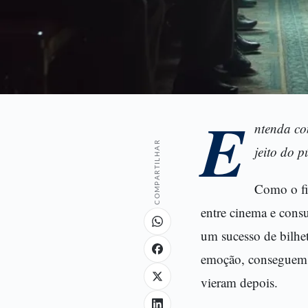
E
ntenda co
COMPARTILHAR
jeito do p
Como o fi
entre cinema e cons
um sucesso de bilhet
emoção, conseguem c
vieram depois.