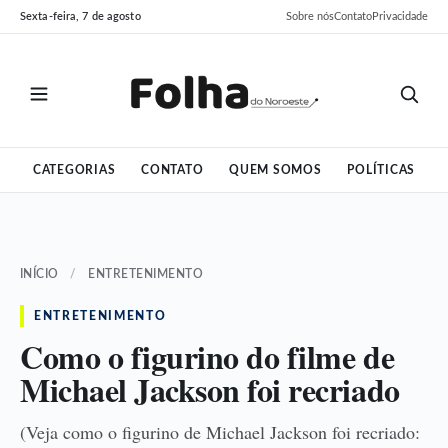
Pular
Pular
Sexta-feira, 7 de agosto
Sobre nós
Contato
Privacidade
para
para
o
o
conteúdo
conteúdo
CATEGORIAS
CONTATO
QUEM SOMOS
POLÍTICAS
INÍCIO
/
ENTRETENIMENTO
ENTRETENIMENTO
Como o figurino do filme de
Michael Jackson foi recriado
(Veja como o figurino de Michael Jackson foi recriado: