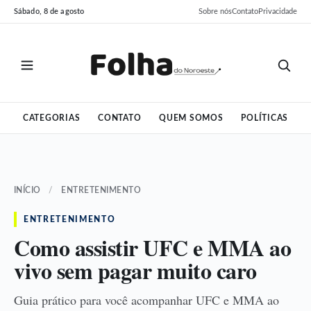
Pular
Pular
Sábado, 8 de agosto
Sobre nós
Contato
Privacidade
para
para
o
o
conteúdo
conteúdo
CATEGORIAS
CONTATO
QUEM SOMOS
POLÍTICAS
INÍCIO
/
ENTRETENIMENTO
ENTRETENIMENTO
Como assistir UFC e MMA ao
vivo sem pagar muito caro
Guia prático para você acompanhar UFC e MMA ao