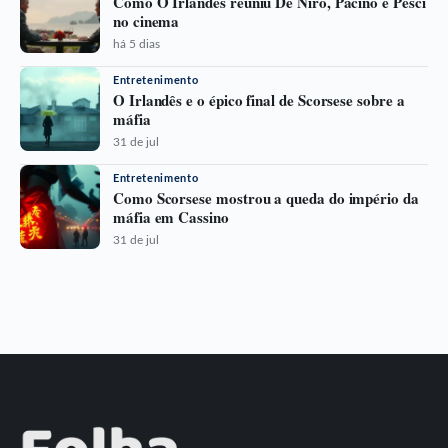
Como O Irlandês reuniu De Niro, Pacino e Pesci
no cinema
há 5 dias
Entretenimento
O Irlandês e o épico final de Scorsese sobre a
máfia
31 de jul
Entretenimento
Como Scorsese mostrou a queda do império da
máfia em Cassino
31 de jul