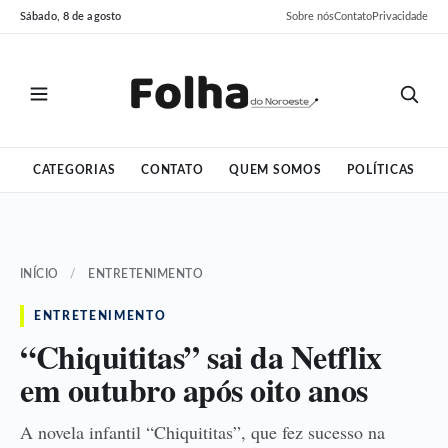
Pular
Pular
Sábado, 8 de agosto
Sobre nós
Contato
Privacidade
para
para
o
o
conteúdo
conteúdo
CATEGORIAS
CONTATO
QUEM SOMOS
POLÍTICAS
INÍCIO
/
ENTRETENIMENTO
ENTRETENIMENTO
“Chiquititas” sai da Netflix
em outubro após oito anos
A novela infantil “Chiquititas”, que fez sucesso na