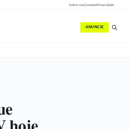
Sobre nós
Contato
Privacidade
ANUNCIE
S
que
V hoje