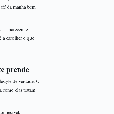
 café da manhã bem
mais aparecem e
ê a escolher o que
te prende
estyle de verdade. O
a como elas tratam
conhecível,