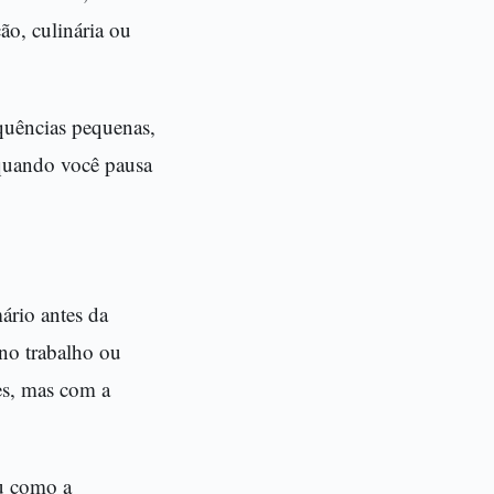
ão, culinária ou
quências pequenas,
 quando você pausa
ário antes da
no trabalho ou
es, mas com a
ou como a