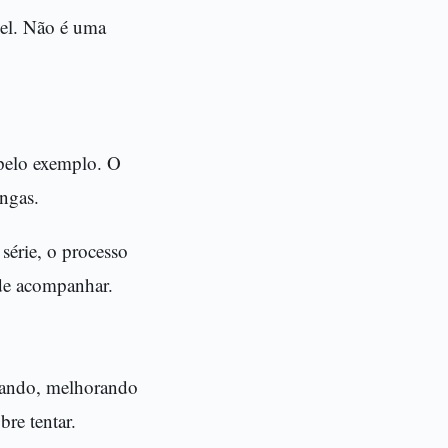
vel. Não é uma
 pelo exemplo. O
ongas.
série, o processo
 de acompanhar.
çando, melhorando
re tentar.