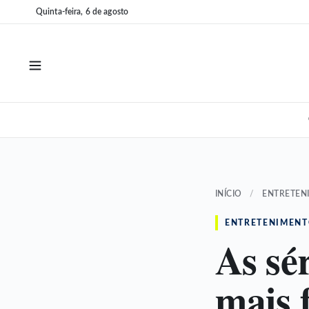
Pular
Pular
Quinta-feira, 6 de agosto
para
para
o
o
conteúdo
conteúdo
INÍCIO
/
ENTRETEN
ENTRETENIMEN
As sér
mais 