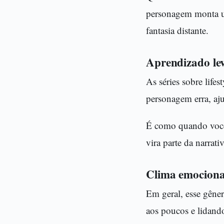
personagem monta um
fantasia distante.
Aprendizado le
As séries sobre lif
personagem erra, aju
É como quando você t
vira parte da narrat
Clima emociona
Em geral, esse gên
aos poucos e lidand