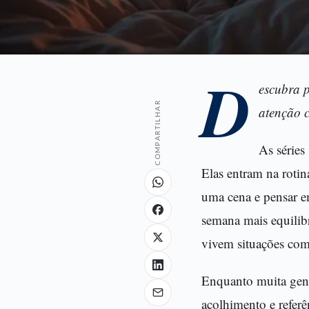
D
escubra p
COMPARTILHAR
atenção c
As séries
Elas entram na rotin
uma cena e pensar em
semana mais equilib
vivem situações com
Enquanto muita gent
acolhimento e referê