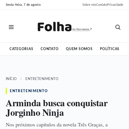
Pular
Pular
Sexta-feira, 7 de agosto
Sobre nós
Contato
Privacidade
para
para
o
o
conteúdo
conteúdo
CATEGORIAS
CONTATO
QUEM SOMOS
POLÍTICAS
INÍCIO
/
ENTRETENIMENTO
ENTRETENIMENTO
Arminda busca conquistar
Jorginho Ninja
Nos próximos capítulos da novela Três Graças, a