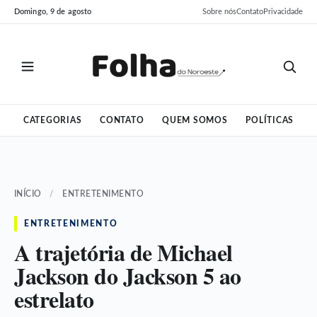
Pular
Pular
Domingo, 9 de agosto
Sobre nós
Contato
Privacidade
para
para
o
o
conteúdo
conteúdo
CATEGORIAS
CONTATO
QUEM SOMOS
POLÍTICAS
INÍCIO
/
ENTRETENIMENTO
ENTRETENIMENTO
A trajetória de Michael
Jackson do Jackson 5 ao
estrelato