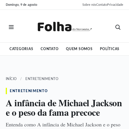
Pular
Pular
Domingo, 9 de agosto
Sobre nós
Contato
Privacidade
para
para
o
o
conteúdo
conteúdo
CATEGORIAS
CONTATO
QUEM SOMOS
POLÍTICAS
INÍCIO
/
ENTRETENIMENTO
ENTRETENIMENTO
A infância de Michael Jackson
e o peso da fama precoce
Entenda como A infância de Michael Jackson e o peso