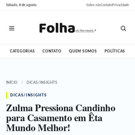
Pular
Pular
Sábado, 8 de agosto
Sobre nós
Contato
Privacidade
para
para
o
o
conteúdo
conteúdo
CATEGORIAS
CONTATO
QUEM SOMOS
POLÍTICAS
INÍCIO
/
DICAS/INSIGHTS
DICAS/INSIGHTS
Zulma Pressiona Candinho
para Casamento em Êta
Mundo Melhor!