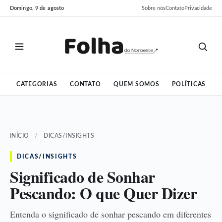
Pular
Pular
Domingo, 9 de agosto
Sobre nós
Contato
Privacidade
para
para
o
o
conteúdo
conteúdo
CATEGORIAS
CONTATO
QUEM SOMOS
POLÍTICAS
INÍCIO
/
DICAS/INSIGHTS
DICAS/INSIGHTS
Significado de Sonhar
Pescando: O que Quer Dizer
Entenda o significado de sonhar pescando em diferentes