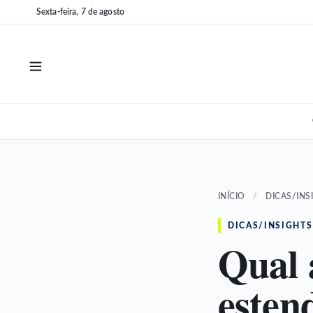
Pular
Pular
Sexta-feira, 7 de agosto
para
para
o
o
conteúdo
conteúdo
INÍCIO
/
DICAS/INS
DICAS/INSIGHTS
Qual 
estend