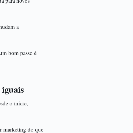
da para novos
e mudam a
g, um bom passo é
 iguais
sde o início,
por marketing do que