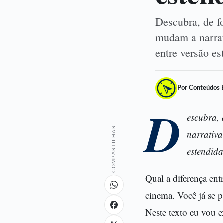
Descubra, de f
mudam a narrat
entre versão e
Por Conteúdos 
D
escubra, 
COMPARTILHAR
narrativa
estendida 
Qual a diferença en
cinema. Você já se 
Neste texto eu vou e