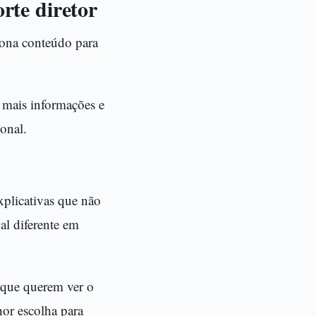
orte diretor
ciona conteúdo para
r mais informações e
onal.
xplicativas que não
al diferente em
s que querem ver o
hor escolha para