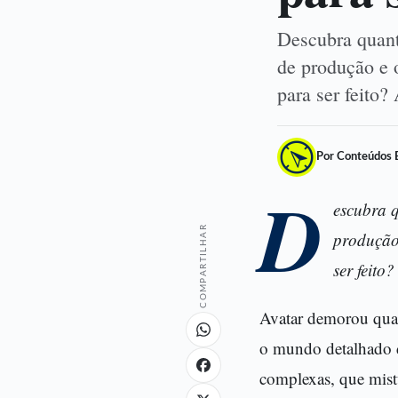
Descubra quanto
de produção e 
para ser feito
Por Conteúdos 
D
escubra q
COMPARTILHAR
produção
ser feito?
Avatar demorou quant
o mundo detalhado d
complexas, que mist