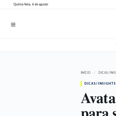
Pular
Pular
Quinta-feira, 6 de agosto
para
para
o
o
conteúdo
conteúdo
INÍCIO
/
DICAS/INS
DICAS/INSIGHTS
Avata
para s