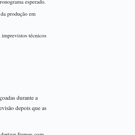
cronograma esperado.
s da produção em
imprevistos técnicos
içoadas durante a
evisão depois que as
derizar frames com