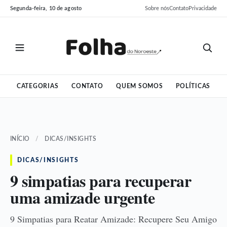
Pular
Pular
Segunda-feira, 10 de agosto
Sobre nós
Contato
Privacidade
para
para
o
o
conteúdo
conteúdo
CATEGORIAS
CONTATO
QUEM SOMOS
POLÍTICAS
INÍCIO
/
DICAS/INSIGHTS
DICAS/INSIGHTS
9 simpatias para recuperar
uma amizade urgente
9 Simpatias para Reatar Amizade: Recupere Seu Amigo