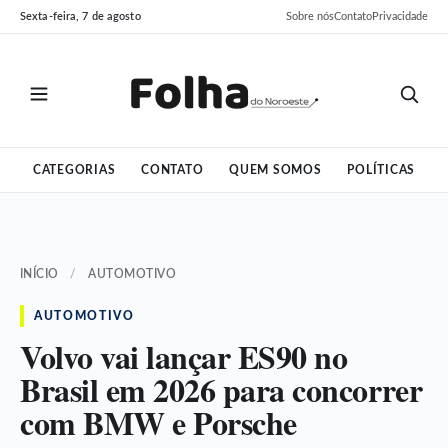
Pular
Pular
Sexta-feira, 7 de agosto
Sobre nós
Contato
Privacidade
para
para
o
o
conteúdo
conteúdo
CATEGORIAS
CONTATO
QUEM SOMOS
POLÍTICAS
INÍCIO
/
AUTOMOTIVO
AUTOMOTIVO
Volvo vai lançar ES90 no
Brasil em 2026 para concorrer
com BMW e Porsche