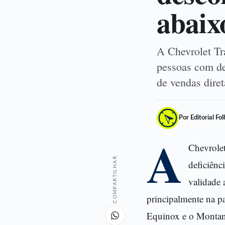
abaix
A Chevrolet Tr
pessoas com de
de vendas dire
Por Editorial Fo
A
Chevrolet
COMPARTILHAR
deficiênc
validade 
principalmente na p
Equinox e o Montan