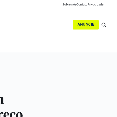
Sobre nós
Contato
Privacidade
ANUNCIE
S
m
reço