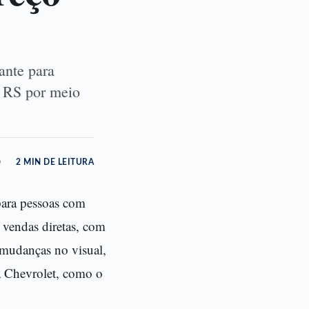
ante para
o RS por meio
o
2 MIN DE LEITURA
para pessoas com
 vendas diretas, com
 mudanças no visual,
a Chevrolet, como o