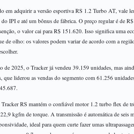
o em adquirir a versão esportiva RS 1.2 Turbo AT, vale le
l do IPI e até um bônus de fábrica. O preço regular é de R
isenção, o valor cai para R$ 151.620. Isso significa uma e
e de olho: os valores podem variar de acordo com a região,
scolher.
to de 2025, o Tracker já vendeu 39.159 unidades, mas aind
, que liderou as vendas do segmento com 61.256 unidades
45.687.
Tracker RS mantém o confiável motor 1.2 turbo flex de trê
 22,9 kgfm de torque. A transmissão é automática de seis 
ponsividade, ideal para quem curte fazer umas ultrapassa