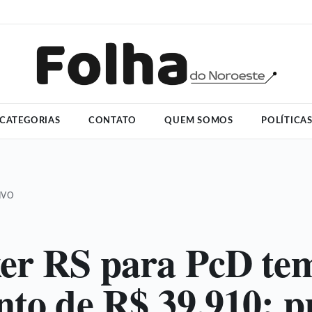
CATEGORIAS
CONTATO
QUEM SOMOS
POLÍTICA
IVO
er RS para PcD te
nto de R$ 39.910; p