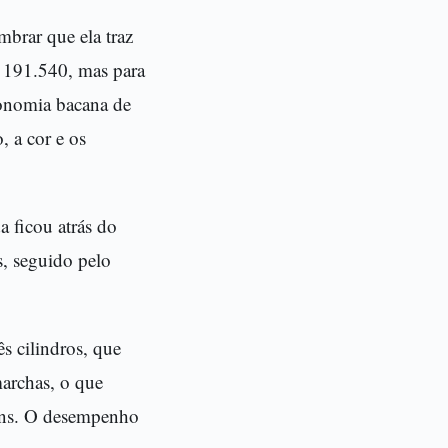
mbrar que ela traz
$ 191.540, mas para
conomia bacana de
 a cor e os
a ficou atrás do
, seguido pelo
s cilindros, que
marchas, o que
gens. O desempenho