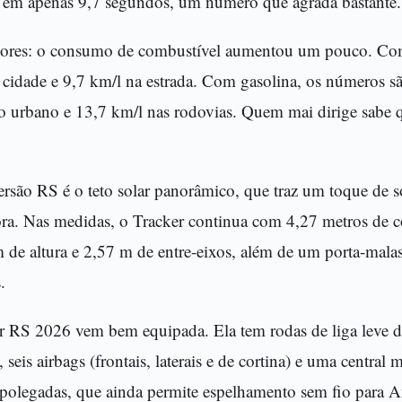
 em apenas 9,7 segundos, um número que agrada bastante.
lores: o consumo de combustível aumentou um pouco. Com 
 cidade e 9,7 km/l na estrada. Com gasolina, os números s
o urbano e 13,7 km/l nas rodovias. Quem mai dirige sabe qu
rsão RS é o teto solar panorâmico, que traz um toque de so
ora. Nas medidas, o Tracker continua com 4,27 metros de
 de altura e 2,57 m de entre-eixos, além de um porta-malas
.
er RS 2026 vem bem equipada. Ela tem rodas de liga leve 
 seis airbags (frontais, laterais e de cortina) e uma centra
polegadas, que ainda permite espelhamento sem fio para 