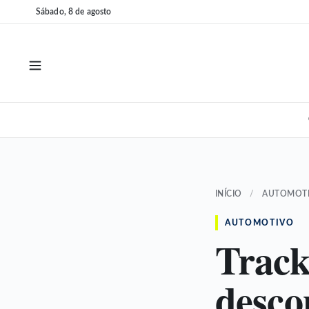
Pular
Pular
Sábado, 8 de agosto
para
para
o
o
conteúdo
conteúdo
INÍCIO
/
AUTOMOT
AUTOMOTIVO
Track
desco