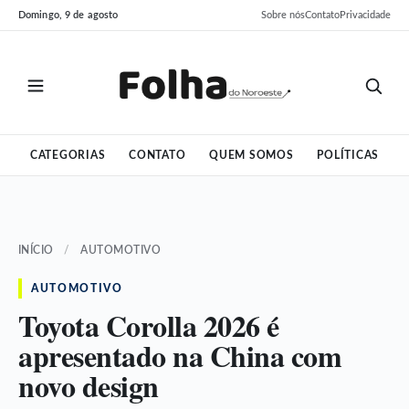
Pular
Pular
Domingo, 9 de agosto
Sobre nós
Contato
Privacidade
para
para
o
o
conteúdo
conteúdo
CATEGORIAS
CONTATO
QUEM SOMOS
POLÍTICAS
INÍCIO
/
AUTOMOTIVO
AUTOMOTIVO
Toyota Corolla 2026 é
apresentado na China com
novo design