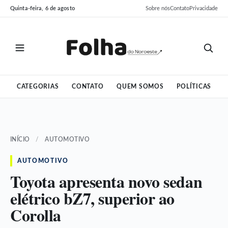
Pular
Pular
Quinta-feira, 6 de agosto
Sobre nós
Contato
Privacidade
para
para
o
o
conteúdo
conteúdo
CATEGORIAS
CONTATO
QUEM SOMOS
POLÍTICAS
INÍCIO
/
AUTOMOTIVO
AUTOMOTIVO
Toyota apresenta novo sedan
elétrico bZ7, superior ao
Corolla