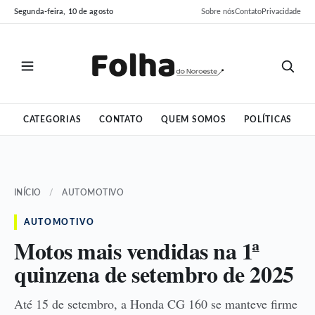
Pular
Pular
Segunda-feira, 10 de agosto
Sobre nós
Contato
Privacidade
para
para
o
o
conteúdo
conteúdo
CATEGORIAS
CONTATO
QUEM SOMOS
POLÍTICAS
INÍCIO
/
AUTOMOTIVO
AUTOMOTIVO
Motos mais vendidas na 1ª
quinzena de setembro de 2025
Até 15 de setembro, a Honda CG 160 se manteve firme