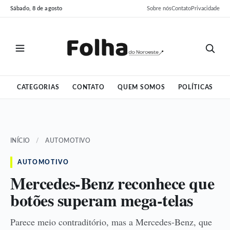
Pular
Pular
Sábado, 8 de agosto
Sobre nós
Contato
Privacidade
para
para
o
o
conteúdo
conteúdo
CATEGORIAS
CONTATO
QUEM SOMOS
POLÍTICAS
INÍCIO
/
AUTOMOTIVO
AUTOMOTIVO
Mercedes-Benz reconhece que
botões superam mega-telas
Parece meio contraditório, mas a Mercedes-Benz, que