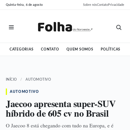
Pular
Pular
Quinta-feira, 6 de agosto
Sobre nós
Contato
Privacidade
para
para
o
o
conteúdo
conteúdo
CATEGORIAS
CONTATO
QUEM SOMOS
POLÍTICAS
INÍCIO
/
AUTOMOTIVO
AUTOMOTIVO
Jaecoo apresenta super-SUV
híbrido de 605 cv no Brasil
O Jaecoo 8 está chegando com tudo na Europa, e é