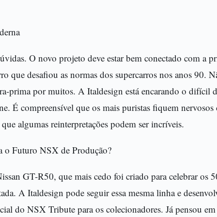
derna
vidas. O novo projeto deve estar bem conectado com a pr
 que desafiou as normas dos supercarros nos anos 90. Nã
-prima por muitos. A Italdesign está encarando o difícil d
ícone. É compreensível que os mais puristas fiquem nervos
u que algumas reinterpretações podem ser incríveis.
ra o Futuro NSX de Produção?
issan GT-R50, que mais cedo foi criado para celebrar os 
tada. A Italdesign pode seguir essa mesma linha e desenvo
cial do NSX Tribute para os colecionadores. Já pensou e