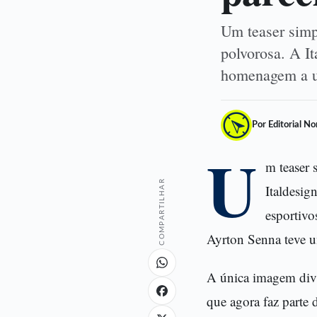
Um teaser simp
polvorosa. A I
homenagem a u
Por Editorial N
U
m teaser 
COMPARTILHAR
Italdesi
esportivo
Ayrton Senna teve u
A única imagem div
que agora faz parte