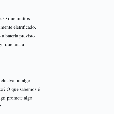
co. O que muitos
mente eletrificado.
a bateria previsto
ign que una a
xclusiva ou algo
ico? O que sabemos é
sign promete algo
?