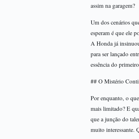
assim na garagem?
Um dos cenários que 
esperam é que ele p
A Honda já insinuou
para ser lançado ent
essência do primeir
## O Mistério Cont
Por enquanto, o que
mais limitado? E qu
que a junção do tale
muito interessante. 