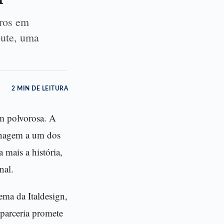
rros em
bute, uma
2 MIN DE LEITURA
em polvorosa. A
enagem a um dos
 mais a história,
nal.
ma da Italdesign,
parceria promete