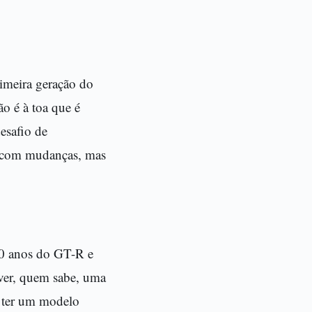
imeira geração do
o é à toa que é
esafio de
os com mudanças, mas
50 anos do GT-R e
lver, quem sabe, uma
m ter um modelo