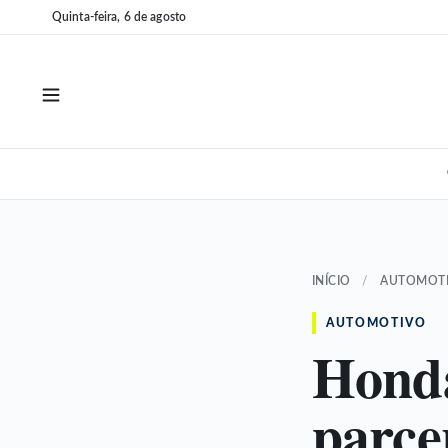
Pular
Pular
Quinta-feira, 6 de agosto
para
para
o
o
conteúdo
conteúdo
INÍCIO
/
AUTOMOT
AUTOMOTIVO
Hond
parce