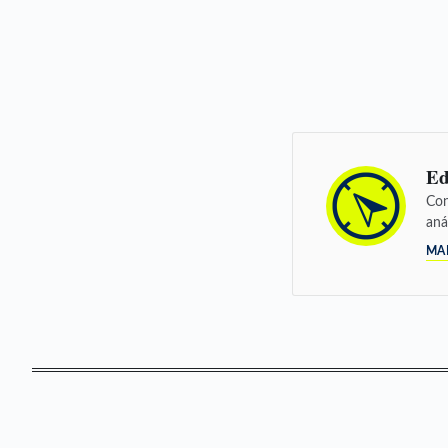
Ed
Con
aná
MA