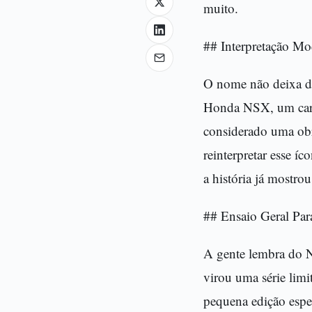
muito.
## Interpretação Mo
O nome não deixa dú
Honda NSX, um carro
considerado uma obra
reinterpretar esse 
a história já mostro
## Ensaio Geral Pa
A gente lembra do N
virou uma série limi
pequena edição espe