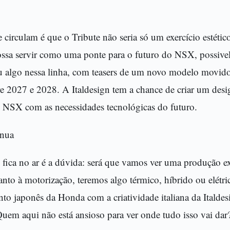
circulam é que o Tribute não seria só um exercício estéti
ossa servir como uma ponte para o futuro do NSX, possivel
 algo nessa linha, com teasers de um novo modelo movido 
re 2027 e 2028. A Italdesign tem a chance de criar um des
o NSX com as necessidades tecnológicas do futuro.
inua
 fica no ar é a dúvida: será que vamos ver uma produção e
anto à motorização, teremos algo térmico, híbrido ou elétr
nto japonês da Honda com a criatividade italiana da Italde
Quem aqui não está ansioso para ver onde tudo isso vai dar