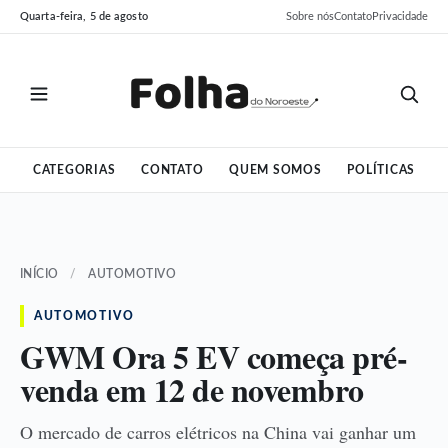
Pular
Pular
Quarta-feira, 5 de agosto
Sobre nós
Contato
Privacidade
para
para
o
o
conteúdo
conteúdo
CATEGORIAS
CONTATO
QUEM SOMOS
POLÍTICAS
INÍCIO
/
AUTOMOTIVO
AUTOMOTIVO
GWM Ora 5 EV começa pré-
venda em 12 de novembro
O mercado de carros elétricos na China vai ganhar um