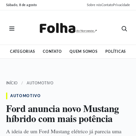
Pular
Pular
Sábado, 8 de agosto
Sobre nós
Contato
Privacidade
para
para
o
o
conteúdo
conteúdo
CATEGORIAS
CONTATO
QUEM SOMOS
POLÍTICAS
INÍCIO
/
AUTOMOTIVO
AUTOMOTIVO
Ford anuncia novo Mustang
híbrido com mais potência
A ideia de um Ford Mustang elétrico já parecia uma