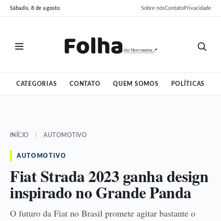
Pular
Pular
Sábado, 8 de agosto
Sobre nós
Contato
Privacidade
para
para
o
o
conteúdo
conteúdo
CATEGORIAS
CONTATO
QUEM SOMOS
POLÍTICAS
INÍCIO
/
AUTOMOTIVO
AUTOMOTIVO
Fiat Strada 2023 ganha design
inspirado no Grande Panda
O futuro da Fiat no Brasil promete agitar bastante o