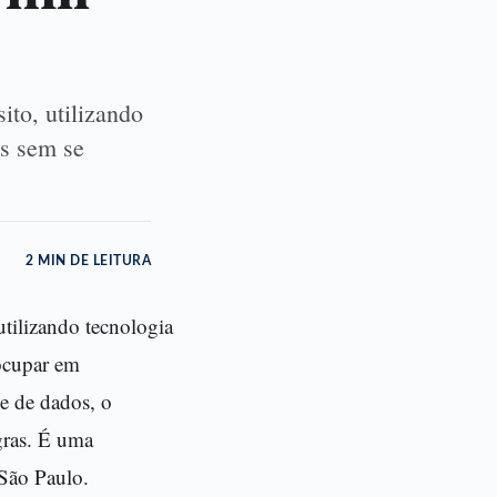
ito, utilizando
as sem se
2 MIN DE LEITURA
utilizando tecnologia
eocupar em
se de dados, o
gras. É uma
São Paulo.