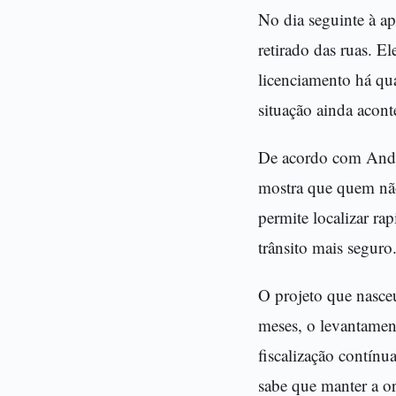
No dia seguinte à a
retirado das ruas. E
licenciamento há qua
situação ainda acont
De acordo com Anders
mostra que quem não r
permite localizar ra
trânsito mais seguro
O projeto que nasceu
meses, o levantament
fiscalização contínu
sabe que manter a or