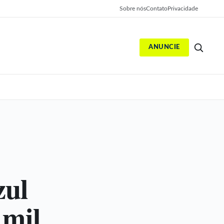
Sobre nós
Contato
Privacidade
ANUNCIE
S
zul
 mil