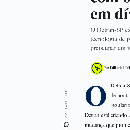
em dí
O Detran-SP est
tecnologia de 
preocupar em r
Por Editorial Fo
O
Detran-S
COMPARTILHAR
de ponta
regulariz
Detran está criando
mudança que promete