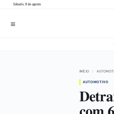
Pular
Pular
Sábado, 8 de agosto
para
para
o
o
conteúdo
conteúdo
INÍCIO
/
AUTOMOT
AUTOMOTIVO
Detra
com 6