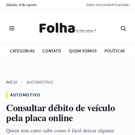
Pular
Pular
Sábado, 8 de agosto
Sobre nós
Contato
Privacidade
para
para
o
o
conteúdo
conteúdo
CATEGORIAS
CONTATO
QUEM SOMOS
POLÍTICAS
INÍCIO
/
AUTOMOTIVO
AUTOMOTIVO
Consultar débito de veículo
pela placa online
Quem tem carro sabe como é fácil deixar alguma