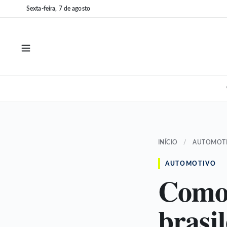
Pular
Pular
Sexta-feira, 7 de agosto
para
para
o
o
conteúdo
conteúdo
INÍCIO
/
AUTOMOT
AUTOMOTIVO
Como 
brasil