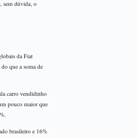
, sem dúvida, o
lobais da Fiat
t do que a soma de
ada carro vendidinho
ó um pouco maior que
1%.
do brasileiro e 16%