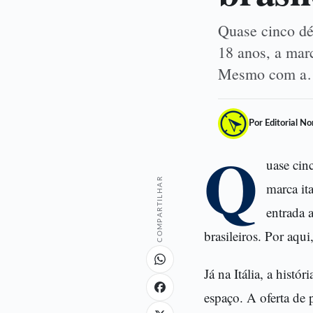
Quase cinco déc
18 anos, a marc
Mesmo com 
Por Editorial N
Q
uase cin
COMPARTILHAR
marca it
entrada 
brasileiros. Por aqu
Já na Itália, a hist
espaço. A oferta de 