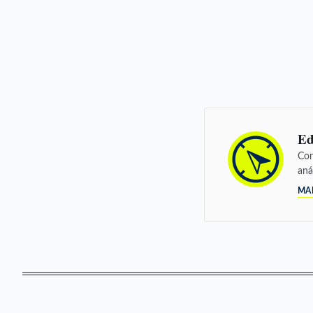
Ed
Con
aná
MA