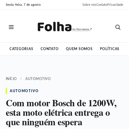
Pular
Pular
Sexta-feira, 7 de agosto
Sobre nós
Contato
Privacidade
para
para
o
o
conteúdo
conteúdo
CATEGORIAS
CONTATO
QUEM SOMOS
POLÍTICAS
INÍCIO
/
AUTOMOTIVO
AUTOMOTIVO
Com motor Bosch de 1200W,
esta moto elétrica entrega o
que ninguém espera